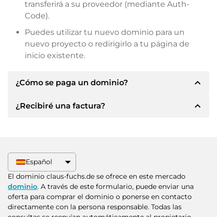
transferirá a su proveedor (mediante Auth-
Code).
Puedes utilizar tu nuevo dominio para un
nuevo proyecto o redirigirlo a tu página de
inicio existente.
expand_less
¿Cómo se paga un dominio?
expand_less
¿Recibiré una factura?
Tras llegar a un acuerdo, el propietario le
informará de los detalles del pago. A
continuación, el propietario le facilitará los datos
Sí, el vendedor le enviará la factura
bancarios SEPA y, si lo desea, también le ofrecerá
correspondiente. Para precios de compra
Paypal u otros métodos de pago.
superiores, también recibirá un contrato de
Español
compra adicional si lo solicita.
Indique siempre el nombre de dominio y el
El dominio claus-fuchs.de se ofrece en este mercado
número de factura al realizar la transferencia.
dominio
. A través de este formulario, puede enviar una
oferta para comprar el dominio o ponerse en contacto
directamente con la persona responsable. Todas las