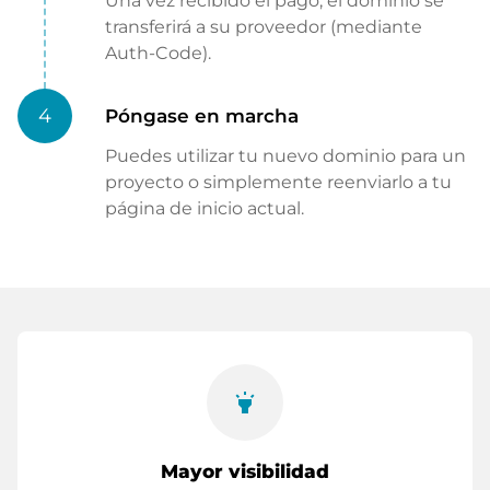
Una vez recibido el pago, el dominio se
transferirá a su proveedor (mediante
Auth-Code).
4
Póngase en marcha
Puedes utilizar tu nuevo dominio para un
proyecto o simplemente reenviarlo a tu
página de inicio actual.
highlight
Mayor visibilidad